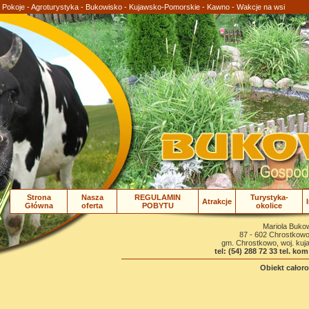
- Pokoje - Agroturystyka - Bukowisko - Kujawsko-Pomorskie - Kawno - Wakcje na wsi
Strona
Nasza
REGULAMIN
Turystyka-
Atrakcje
Główna
oferta
POBYTU
okolice
Mariola Buko
87 - 602 Chrostkow
gm. Chrostkowo, woj. ku
tel: (54) 288 72 33
tel. kom
Obiekt całor