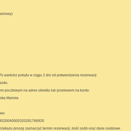
aniowy)
)
% wartości pobytu w ciągu 2 dni od potwierdzenia rezerwacji.
azdu.
em pocztowym na adres obiektu lub przelewem na konto:
Mariola
wo
040000320281766920
przekazu proszę zaznaczyć termin rezerwacji, ilość osób oraz dane osobowe.