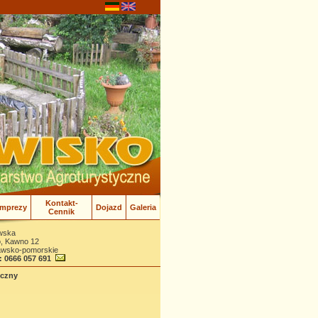
Kontakt-
Imprezy
Dojazd
Galeria
Cennik
wska
o, Kawno 12
jawsko-pomorskie
: 0666 057 691
oczny