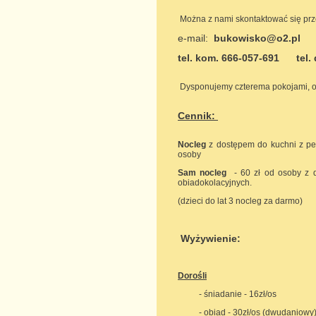
Można z nami skontaktować się przez 
e-mail:
bukowisko@o2.pl
tel. kom. 666-057-691 tel.
Dysponujemy czterema pokojami, o
Cennik:
Nocleg
z dostępem do kuchni z pe
osoby
Sam nocleg
- 60 zł od osoby z 
obiadokolacyjnych.
(dzieci do lat 3 nocleg za darmo)
Wyżywienie:
Dorośli
- śniadanie - 16zł/os
- obiad - 30zł/os (dwudaniowy